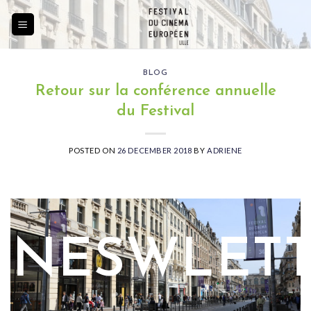
Skip
to
content
BLOG
Retour sur la conférence annuelle
du Festival
POSTED ON
26 DECEMBER 2018
BY
ADRIENE
NESWLET