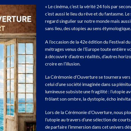
« Le cinéma,
c’est la vérité 24 fois par seco
c’est aussi le lieu du rêve et du fantasme.
Le 
regard singulier sur notre monde mais aussi
sans lieu,
des utopies au sens étymologique.
A l’occasion de la 42e édition du Festival d
métrages venus de l’Europe toute entière v
à découvrir d’autres réalités,
d’autres horizo
croire en l’illusion.
La Cérémonie d’Ouverture se tournera vers 
celui d’une société imaginée dans sa plénitu
lumineuse subsiste une fragilité :
l’utopie av
frôlant son ombre,
la dystopie,
écho inévita
Lors de la Cérémonie d’Ouverture,
nous plo
l’utopie au travers d’une sélection de cour
de parfaire l’immersion dans cet univers dé