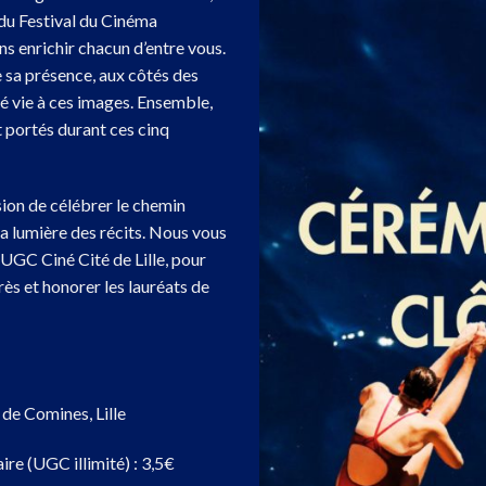
du Festival du Cinéma
s enrichir chacun d’entre vous.
e sa présence, aux côtés des
né vie à ces images. Ensemble,
t portés durant ces cinq
sion de célébrer le chemin
 la lumière des récits. Nous vous
’UGC Ciné Cité de Lille, pour
rès et honorer les lauréats de
 de Comines, Lille
aire (UGC illimité) : 3,5€