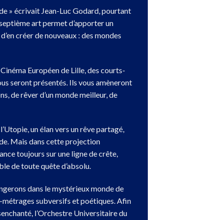
nde » écrivait Jean-Luc Godard,
pourtant
septième art permet d’apporter un
 d’en créer de nouveaux :
des mondes
u Cinéma Européen de Lille,
des courts-
ous seront présentés.
Ils vous amèneront
ns,
de rêver d’un monde meilleur,
de
l’Utopie,
un élan vers un rêve partagé,
de.
Mais dans cette projection
ance toujours sur une ligne de crête,
ble de toute quête d’absolu.
ngerons dans le mystérieux monde de
ts-métrages subversifs et poétiques.
Afin
senchanté,
l’Orchestre Universitaire du