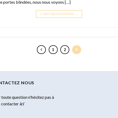
de portes blindées, nous nous voyons […]
CONTINUE READING
→
1
2
3
NTACTEZ NOUS
 toute question n'hésitez pas à
 contacter
ici