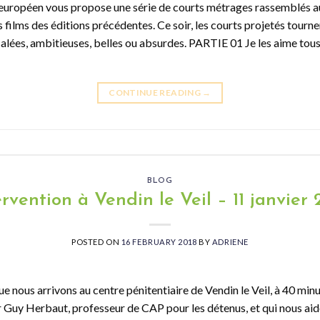
a européen vous propose une série de courts métrages rassemblés 
s films des éditions précédentes. Ce soir, les courts projetés tourn
lées, ambitieuses, belles ou absurdes. PARTIE 01 Je les aime tou
CONTINUE READING
→
BLOG
ervention à Vendin le Veil – 11 janvier 
POSTED ON
16 FEBRUARY 2018
BY
ADRIENE
 nous arrivons au centre pénitentiaire de Vendin le Veil, à 40 minu
r Guy Herbaut, professeur de CAP pour les détenus, et qui nous aid